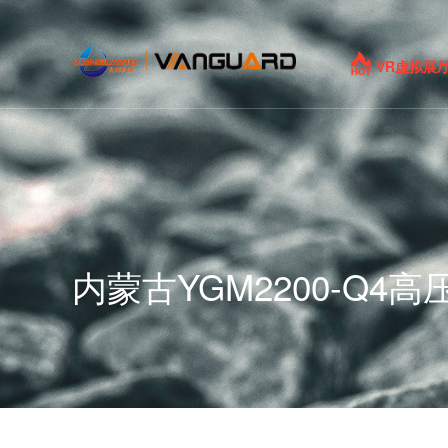
VR虚拟展
内蒙古YGM2200-Q4